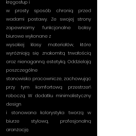
kręgosłup i
w prosty sposób chronią przed
wadami postawy. Ze swojej strony
zapewniamy funkcjonalne boksy
biurowe wykonane z
wysokiej klasy materiałów, które
wyróżniają się znakomitą trwałością
oraz nienaganną estetyką. Oddzielają
poszczególne
stanowiska pracownicze, zachowując
przy tym komfortową przestrzeń
roboczą. W dodatku minimalistyczny
design
i stonowana kolorystyka tworzą w
biurze stylową, profesjonalną
aranżację.