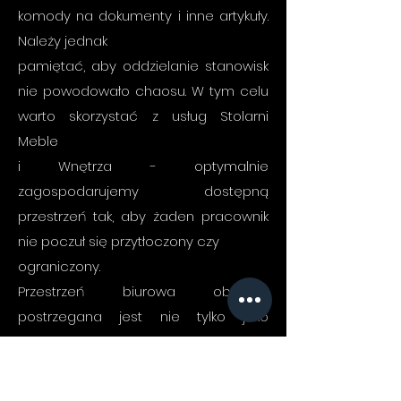
komody na dokumenty i inne artykuły.
Należy jednak
pamiętać, aby oddzielanie stanowisk
nie powodowało chaosu. W tym celu
warto skorzystać z usług Stolarni
Meble
i Wnętrza - optymalnie
zagospodarujemy dostępną
przestrzeń tak, aby żaden pracownik
nie poczuł się przytłoczony czy
ograniczony.
Przestrzeń biurowa obecnie
postrzegana jest nie tylko jako
miejsce wykonywania obowiązków
służbowych, ale także
ważne narzędzie, którego rolą jest