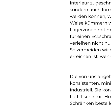
Interieur zugeschni
sondern auch form
werden können, wo
Weise kümmern wir
Lagerzonen mit m
für einen Eckschr
verleihen nicht n
So vermeiden wir 
erreichen ist, we
Die von uns ange
konsistenten, mini
industriell. Sie k
Loft-Tische mit H
Schränken bestell