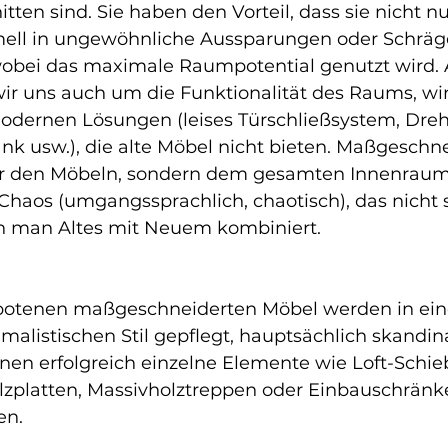
tten sind. Sie haben den Vorteil, dass sie nicht nur 
ell in ungewöhnliche Aussparungen oder Schrägen
bei das maximale Raumpotential genutzt wird. A
 uns auch um die Funktionalität des Raums, wir
odernen Lösungen (leises Türschließsystem, Dre
ank usw.), die alte Möbel nicht bieten. Maßgeschn
ur den Möbeln, sondern dem gesamten Innenraum 
Chaos (umgangssprachlich, chaotisch), das nicht 
nn man Altes mit Neuem kombiniert.
botenen maßgeschneiderten Möbel werden in ei
malistischen Stil gepflegt, hauptsächlich skandin
önnen erfolgreich einzelne Elemente wie Loft-Schi
olzplatten, Massivholztreppen oder Einbauschränk
en.