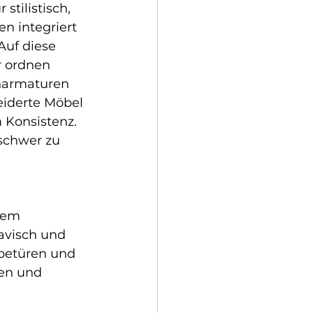
stilistisch, 
 integriert 
uf diese 
 ordnen 
harmaturen 
eiderte Möbel 
Konsistenz. 
schwer zu 
nem 
avisch und 
ebetüren und 
en und 