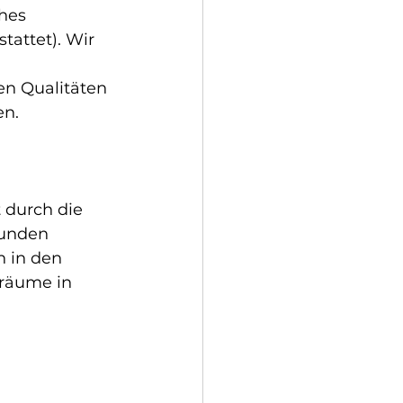
hes 
ttet). Wir 
en Qualitäten 
en.
durch die 
Kunden 
 in den 
räume in 