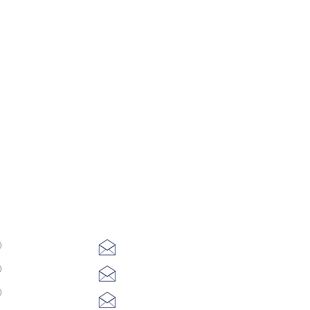
+48 531 545 565
joanna@stolarnia-pl.com
cej
biuro@stolarnia-pl.com
+48 667 398 157
wycena@stolarnia-pl.com
+48 530 096 094