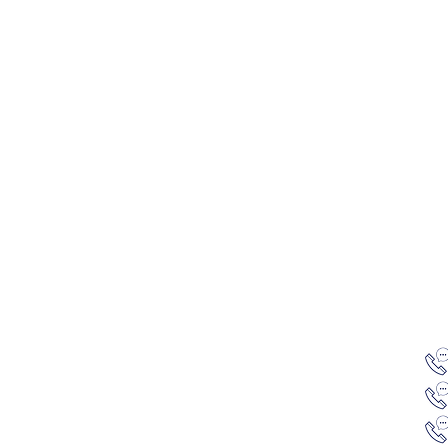
EBLE I WNĘTRZA
n
Angebot
Renovierung
Feedback
Wię