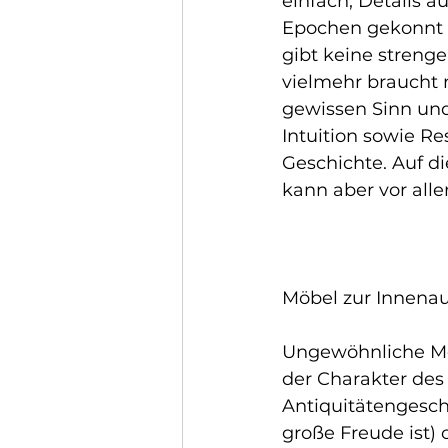
einfach, Details a
Epochen gekonnt 
gibt keine strengen
vielmehr braucht
gewissen Sinn und
Intuition sowie Re
Geschichte. Auf d
kann aber vor all
Möbel zur Innena
Ungewöhnliche Möb
der Charakter des
Antiquitätengesch
große Freude ist)