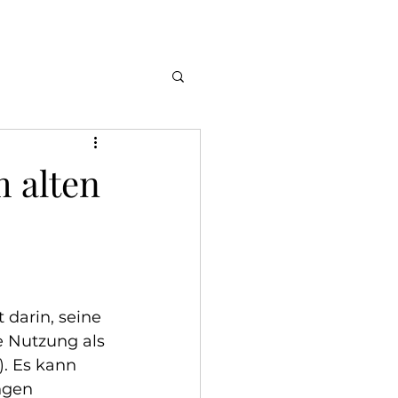
 alten
darin, seine 
e Nutzung als 
. Es kann 
ngen 