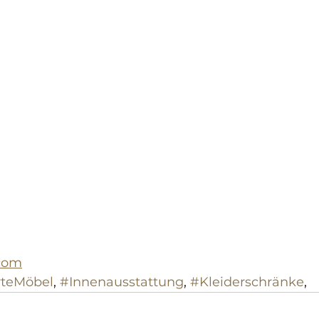
.com
teMöbel
, 
#Innenausstattung
, 
#Kleiderschränke
,