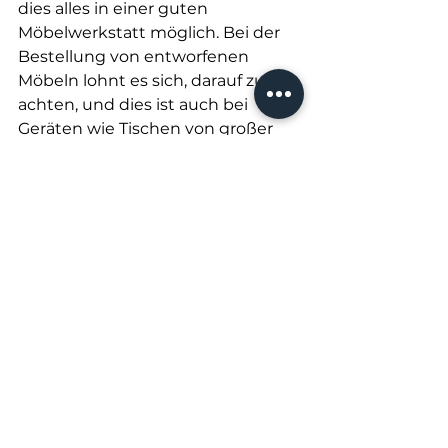
dies alles in einer guten 
Möbelwerkstatt möglich. Bei der 
Bestellung von entworfenen 
Möbeln lohnt es sich, darauf zu 
achten, und dies ist auch bei 
Geräten wie Tischen von großer 
Bedeutung. Darüber hinaus 
können andere ausgewählte 
Produkte wie kleinere Möbel, 
Tische, Bücherregale, Holzbänke 
oder andere Materialien 
zusammengestellt werden.
www.stolarnia-pl.com
#stolarnia
 , 
#wykończenia
 , 
#garderoby
 , 
#Stolarz